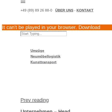
+49 (89) 89 26 88-0
ÜBER UNS
-
KONTAKT
It can't be played in your browser. Download
Umzüge
Neumöbellogistik
Kunsttransport
Prev reading
Unternehmen – Head