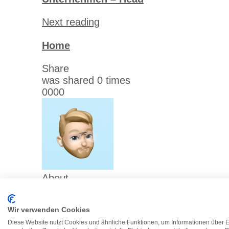
Next reading
Home
Share
was shared
0
times
0
0
0
0
About
markuspellot
Wir verwenden Cookies
(5 articles)
Diese Website nutzt Cookies und ähnliche Funktionen, um Informationen über